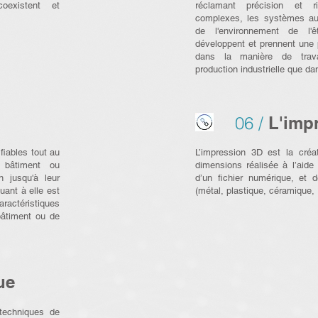
oexistent et
réclamant précision et r
complexes, les systèmes aut
de l'environnement de l'
développent et prennent une 
dans la manière de trava
production industrielle que da
06 /
L'imp
fiables tout au
L’impression 3D est la créat
 bâtiment ou
dimensions réalisée à l’aide
on jusqu'à leur
d’un fichier numérique, et 
uant à elle est
(métal, plastique, céramique, 
ractéristiques
bâtiment ou de
ue
techniques de