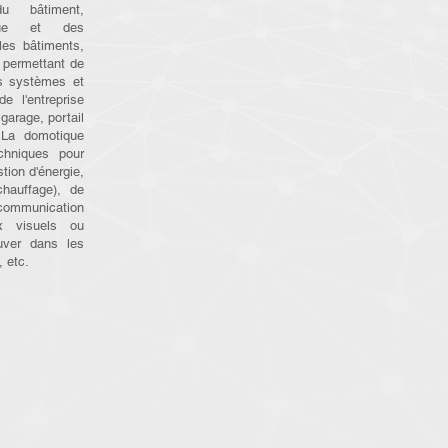
du bâtiment,
ique et des
les bâtiments,
 permettant de
nts systèmes et
 l'entreprise
garage, portail
. La domotique
chniques pour
tion d'énergie,
chauffage), de
mmunication
x visuels ou
ouver dans les
, etc.