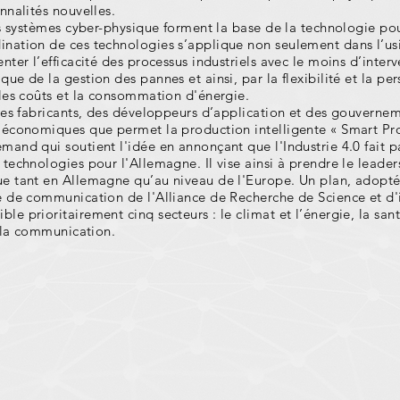
nnalités nouvelles.
es systèmes cyber-physique forment la base de la technologie pou
nation de ces technologies s’applique non seulement dans l’usin
nter l’efficacité des processus industriels avec le moins d’inte
ue de la gestion des pannes et ainsi, par la flexibilité et la per
 les coûts et la consommation d'énergie.
des fabricants, des développeurs d’application et des gouverneme
 économiques que permet la production intelligente « Smart Prod
and qui soutient l'idée en annonçant que l'Industrie 4.0 fait pa
technologies pour l'Allemagne. Il vise ainsi à prendre le leade
e tant en Allemagne qu’au niveau de l'Europe. Un plan, adopté
e de communication de l'Alliance de Recherche de Science et d'i
e prioritairement cinq secteurs : le climat et l’énergie, la sant
t la communication.
aines d'interv