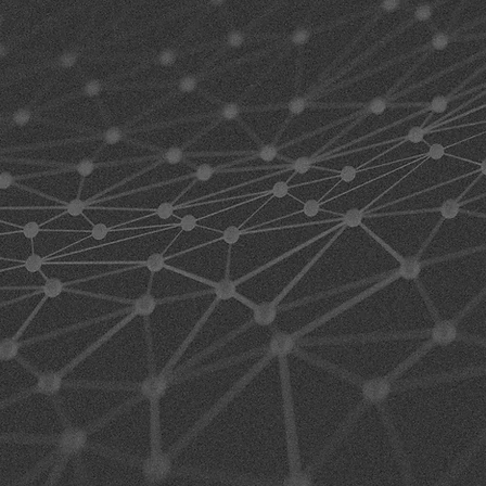
B
TE
Parce qu
service