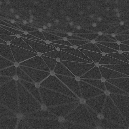
OM
IES
t être au
inverse.