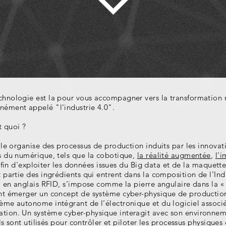
chnologie est la pour vous accompagner vers la transformation
nément appelé "l'industrie 4.0".
t quoi ?
lle organise des processus de production induits par les innovati
s du numérique, tels que la cobotique,
la réalité augmentée
,
l'
afin d'exploiter les données issues du Big data et de la maquett
 partie des ingrédients qui entrent dans la composition de l’Ind
n, en anglais RFID, s’impose comme la pierre angulaire dans la «
nt émerger un concept de système cyber-physique de production
ème autonome intégrant de l’électronique et du logiciel associé
tion. Un système cyber-physique interagit avec son environneme
Ils sont utilisés pour contrôler et piloter les processus physiques