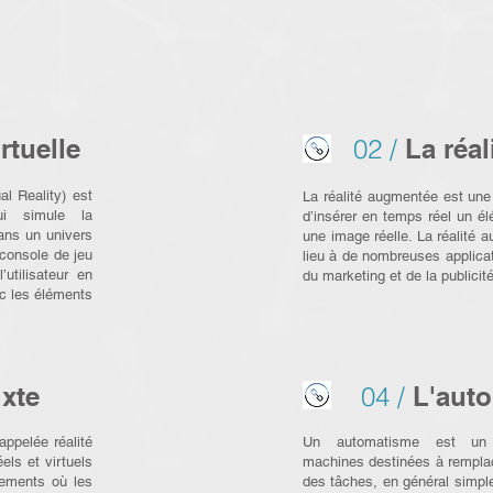
L'industrie 4.0
irtuelle
02 /
La réa
al Reality) est
La réalité augmentée est une
ui simule la
d’insérer en temps réel un 
dans un univers
une image réelle. La réalité
 console de jeu
lieu à de nombreuses applica
utilisateur en
du marketing et de la publicité
ec les éléments
ixte
04 /
L'aut
appelée réalité
Un automatisme est un
els et virtuels
machines destinées à remplac
nements où les
des tâches, en général simple