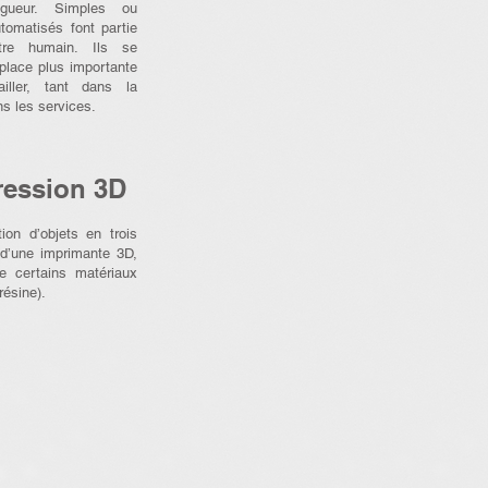
igueur. Simples ou
omatisés font partie
être humain. Ils se
place plus importante
iller, tant dans la
ns les services.
ression 3D
ion d’objets en trois
 d’une imprimante 3D,
de certains matériaux
résine).